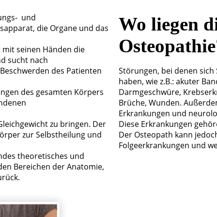
hungs- und
Wo liegen d
sapparat, die Organe und das
Osteopathie
 mit seinen Händen die
nd sucht nach
 Beschwerden des Patienten
Störungen, bei denen sich
haben, wie z.B.: akuter Ba
ungen des gesamten Körpers
Darmgeschwüre, Krebserkr
undenen
Brüche, Wunden. Außerdem 
Erkrankungen und neurolo
 Gleichgewicht zu bringen. Der
Diese Erkrankungen gehöre
Körper zur Selbstheilung und
Der Osteopath kann jedoc
Folgeerkrankungen und wei
ndes theoretisches und
 den Bereichen der Anatomie,
urück.