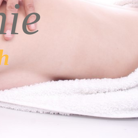
hie
h