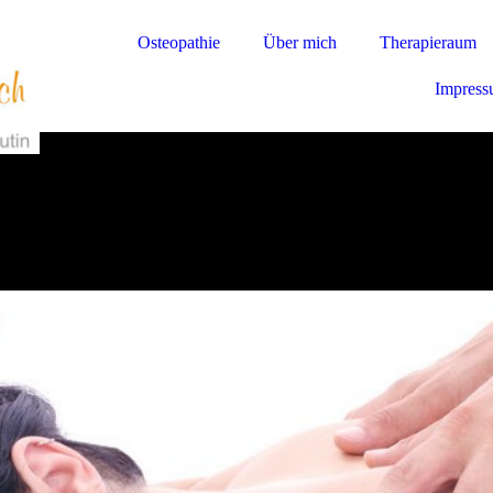
Osteopathie
Über mich
Therapieraum
Impres