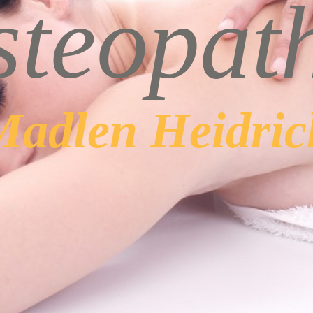
ste
opat
Madlen Heidric