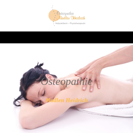
Oste
opathie
Madlen Heidrich