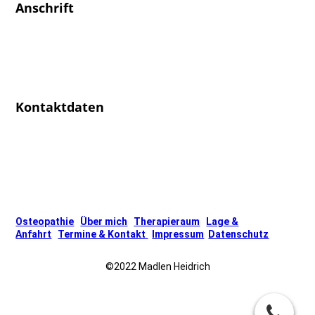
Anschrift
Osteopathie
Madlen Heidrich
Glück-Auf-Straße 2a
08289 Schneeberg
Kontaktdaten
Tel.: [03772 / 39 5 39 15]
E-Mail: [info@osteopathie-heidrich.de]
Osteopathie
Über mich
Therapieraum
Lage &
Anfahrt
Termine & Kontakt
Impressum
Datenschutz
©2022 Madlen Heidrich