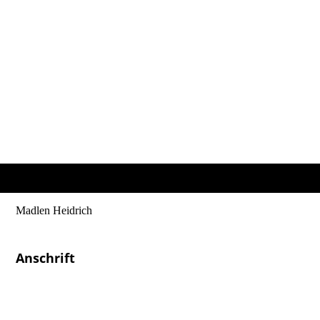
Madlen Heidrich
Heilpraktikerin & Physiotherapeutin
Anschrift
Osteopathie
Madlen Heidrich
Glück-Auf-Straße 2a
08289 Schneeberg