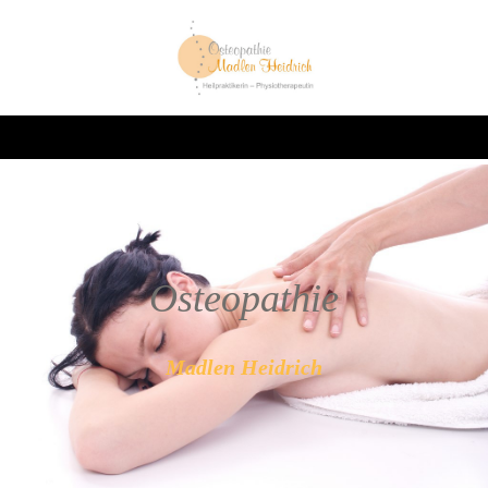
Oste
opathie
Madlen Heidrich