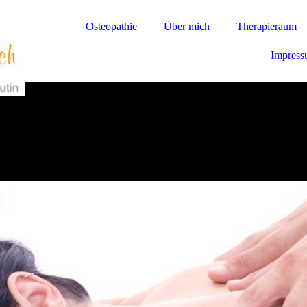
Osteopathie
Über mich
Therapieraum
Impres