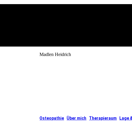
Madlen Heidrich
Heilpraktikerin & Physiotherap
Osteopathie
Über mich
Therapieraum
Lage 