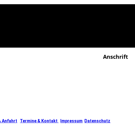
Anschrift
eutin
Osteopathie
Madlen Heidric
Glück-Auf-Stra
08289 Schneeb
& Anfahrt
Termine & Kontakt
Impressum
Datenschutz