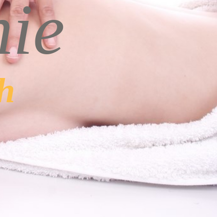
hie
h