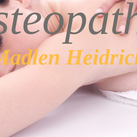
ste
opat
Madlen Heidric