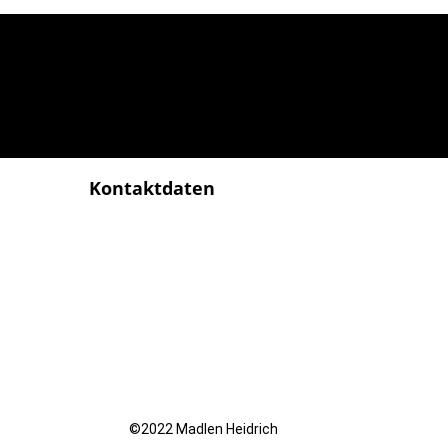
Kontaktdaten
Tel.: [03772 / 39 5 39 15]
h
E-Mail: [info@osteopathie-
ße 2a
heidrich.de]
erg
©2022 Madlen Heidrich