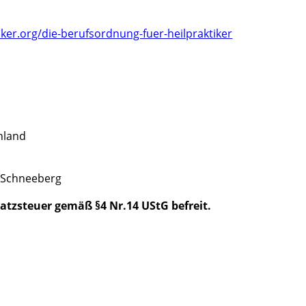
iker.org/die-berufsordnung-fuer-heilpraktiker
hland
9 Schneeberg
satzsteuer gemäß §4 Nr.14 UStG befreit.