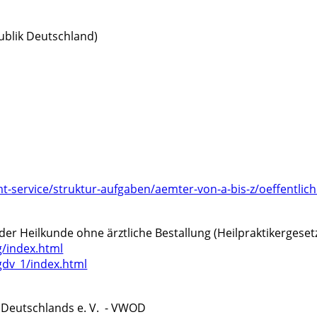
publik Deutschland)
t-service/struktur-aufgaben/aemter-von-a-bis-z/oeffentlic
er Heilkunde ohne ärztliche Bestallung (Heilpraktikerges
g/index.html
gdv_1/index.html
 Deutschlands e. V. - VWOD