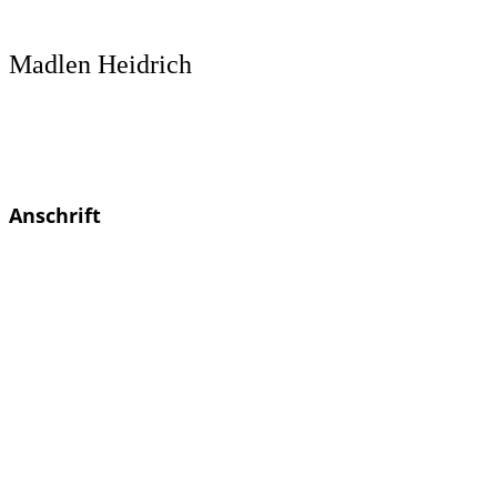
Madlen Heidrich
Heilpraktikerin &
Physiotherapeutin
Anschrift
Osteopathie
Madlen
Heidrich
Glück-Auf-
Straße 2a
08289
Schneeberg