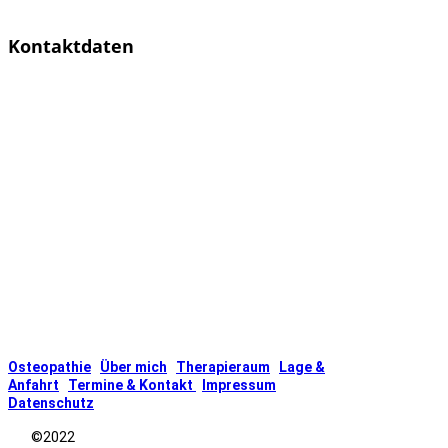
Kontaktdaten
Tel.: [03772 /
39 5 39 15]
E-Mail:
[info@osteopathie-
heidrich.de]
Osteopathie
Über mich
Therapieraum
Lage &
Anfahrt
Termine & Kontakt
Impressum
Datenschutz
©2022